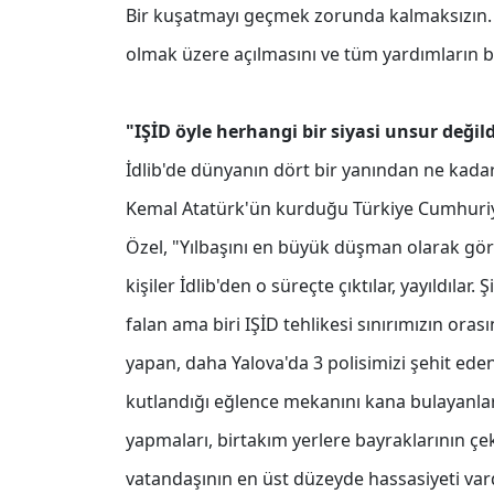
Bir kuşatmayı geçmek zorunda kalmaksızın. Mü
olmak üzere açılmasını ve tüm yardımların b
"IŞİD öyle herhangi bir siyasi unsur değild
İdlib'de dünyanın dört bir yanından ne kadar
Kemal Atatürk'ün kurduğu Türkiye Cumhuriye
Özel, "Yılbaşını en büyük düşman olarak görüy
kişiler İdlib'den o süreçte çıktılar, yayıldılar.
falan ama biri IŞİD tehlikesi sınırımızın oras
yapan, daha Yalova'da 3 polisimizi şehit edenl
kutlandığı eğlence mekanını kana bulayanlar
yapmaları, birtakım yerlere bayraklarının ç
vatandaşının en üst düzeyde hassasiyeti vard