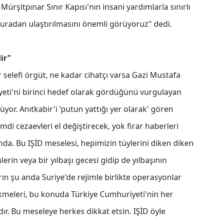
rşitpınar Sınır Kapısı'nın insani yardımlarla sınırlı
uradan ulaştırılmasını önemli görüyoruz" dedi.
ir"
 selefi örgüt, ne kadar cihatçı varsa Gazi Mustafa
ti'ni birinci hedef olarak gördüğünü vurgulayan
or. Anıtkabir'i ‘putun yattığı yer olarak' gören
 Şimdi cezaevleri el değiştirecek, yok firar haberleri
ında. Bu IŞİD meselesi, hepimizin tüylerini diken diken
erin veya bir yılbaşı gecesi gidip de yılbaşının
ın şu anda Suriye'de rejimle birlikte operasyonlar
ekmeleri, bu konuda Türkiye Cumhuriyeti'nin her
ır. Bu meseleye herkes dikkat etsin. IŞİD öyle