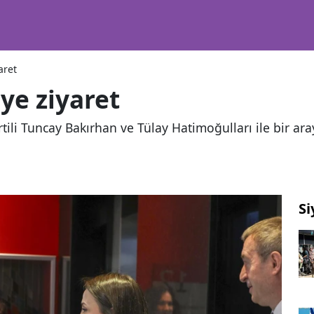
aret
ye ziyaret
li Tuncay Bakırhan ve Tülay Hatimoğulları ile bir ara
Si