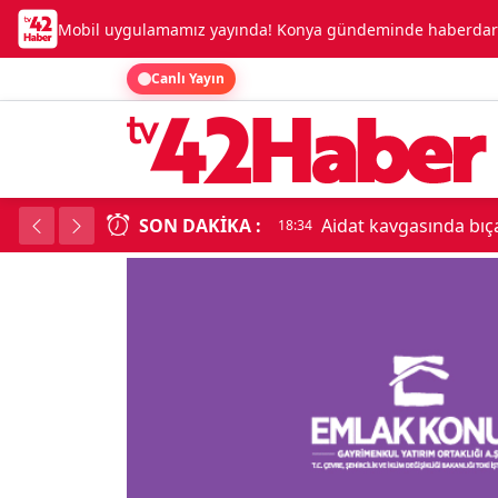
Mobil uygulamamız yayında! Konya gündeminde haberdar o
Canlı Yayın
da bıçaklanan apartman yöneticisi hayatını kaybetti
SON DAKIKA :