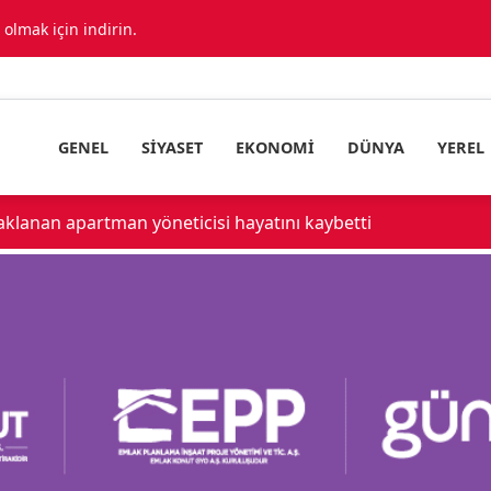
lmak için indirin.
GENEL
SIYASET
EKONOMI
DÜNYA
YEREL
Konya OSB'de acı ol
18:34