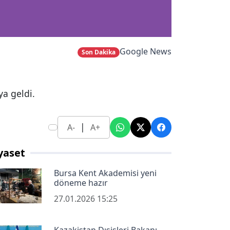
Google News
Son Dakika
ya geldi.
|
A-
A+
yaset
Bursa Kent Akademisi yeni
döneme hazır
27.01.2026 15:25
Kazakistan Dışişleri Bakanı