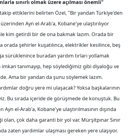
mlarla sınırlı olmak üzere açılması önemli"
takip ettiklerini belirten Özel, "Bir yandan Türkiye'den
üzerinden Ayn el-Arab'a, Kobane'ye ulaştırılıyor
e kim getirdi bir de ona bakmak lazım. Orada bir
 orada şehirler kuşatılınca, elektrikler kesilince, beş
ğa sürüklenince buradan yardım tırları yollamak
 imkan tanımayıp, hep söylediğimiz gibi diyaloğu ve
 de. Ama bir yandan da şunu söylemek lazım.
ardımlar doğru yere mi ulaşacak? Yoksa başkalarının
yiz. Bu sırada içeride de görüşmede de konuştuk. Bu
n Ayn el-Arab'a, Kobane'ye ulaştırılmasının dışında
ği olan, çok daha garanti bir yol var. Mürşitpınar Sınır
ında zaten yardımlar ulaşması gereken yere ulaşıyor.