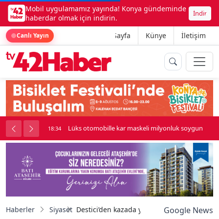
Mobil uygulamamız yayında! Konya gündeminde
İndir
haberdar olmak için indirin.
Ana Sayfa
Künye
İletişim
Canlı Yayın
palı kavga çıktı
Lüks otomobille kar maskeli milyonluk soygun
18:34
Haberler
Siyaset
Destici’den kazada yaralanan Milletvekili G
Google News