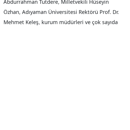
Abdurrahman Tutdere, Milletvekili Hüseyin
Özhan, Adıyaman Üniversitesi Rektörü Prof. Dr.
Mehmet Keleş, kurum müdürleri ve çok sayıda
kişiyle katıldı. Besni Eğitim Bayramı dolayısıyla
ilçe merkezinde düzenlenen ve Besni Ali
Erdemoğlu Fen Lisesi’nde sona eren kortej
yürüyüşüne de katılan Tekin, burada katılımcılara
hitap etti.
Konuşmasında eğitimin öneminden bahseden
Bakan Yusuf Tekin, "Türkiye şu anda eğitim
öğretimle ilgili göstergeler açısından, fiziki,
teknolojik göstergeler ve akademik başarı