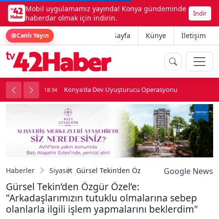
Mobil uygulamamız yayında! Konya gündeminde
İndir
haberdar olmak için indirin.
Ana Sayfa
Künye
İletişim
Canlı Yayın
Konya'da Dev Uyuşturucu Operasyonu
18:34
1
Haberler
Siyaset
Gürsel Tekin’den Özgür Özel’e: "Arkadaşları
Google News
Gürsel Tekin’den Özgür Özel’e:
"Arkadaşlarımızın tutuklu olmalarına sebep
olanlarla ilgili işlem yapmalarını beklerdim"