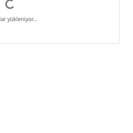
yor...
ar yükleniyor...