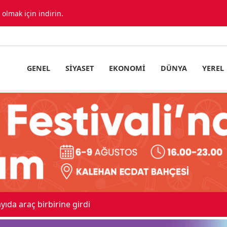
lmak için indirin.
GENEL
SIYASET
EKONOMI
DÜNYA
YEREL
Sevk Edildi