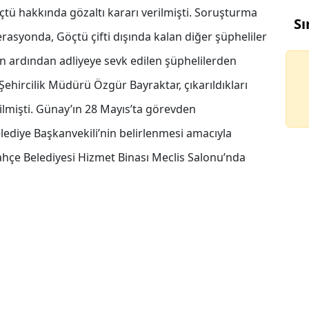
öçtü hakkında gözaltı kararı verilmişti. Soruşturma
Sı
asyonda, Göçtü çifti dışında kalan diğer şüpheliler
in ardından adliyeye sevk edilen şüphelilerden
ehircilik Müdürü Özgür Bayraktar, çıkarıldıkları
mişti. Günay’ın 28 Mayıs’ta görevden
lediye Başkanvekili’nin belirlenmesi amacıyla
ahçe Belediyesi Hizmet Binası Meclis Salonu’nda