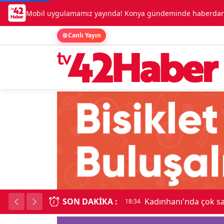
Mobil uygulamamız yayında! Konya gündeminde haberdar o
Canlı Yayın
SON DAKIKA :
Beşikçioğlu Konya'ya 
18:34