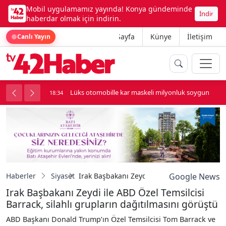
Mobil uygulamamız yayında! Konya gündeminde
İndir
haberdar olmak için indirin.
Ana Sayfa
Künye
İletişim
Canlı Yayın
palı kavga çıktı
Lüks otomobille kar maskeli milyonluk soygun
18:34
Haberler
Siyaset
Irak Başbakanı Zeydi ile ABD Özel Temsilcisi
Google News
Irak Başbakanı Zeydi ile ABD Özel Temsilcisi
Barrack, silahlı grupların dağıtılmasını görüştü
ABD Başkanı Donald Trump’ın Özel Temsilcisi Tom Barrack ve