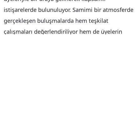
istişarelerde bulunuluyor. Samimi bir atmosferde
gerçekleşen buluşmalarda hem teşkilat
çalışmaları değerlendiriliyor hem de üyelerin
görüş, öneri ve talepleri dinleniyor.
AK Parti İstanbul teşkilatları tarafından
sürdürülen buluşmalar kapsamında, mahalle
ölçeğinde güçlü iletişim ve istişare kültürünün
daha da pekiştirilmesi hedefleniyor. Programlarda
birlik ve beraberlik mesajları verilirken, ortak
aklın, dayanışmanın ve güçlü teşkilat yapısının
önemine vurgu yapılıyor.