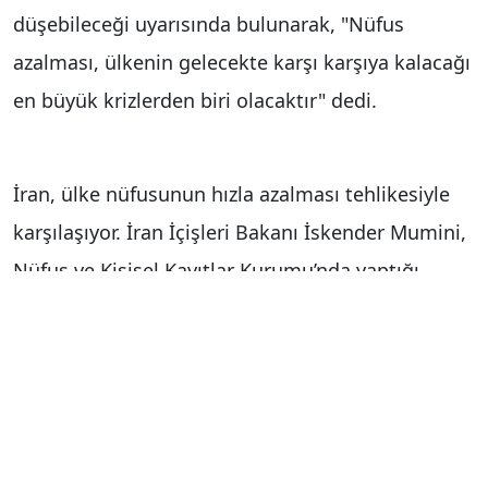
düşebileceği uyarısında bulunarak, "Nüfus
azalması, ülkenin gelecekte karşı karşıya kalacağı
en büyük krizlerden biri olacaktır" dedi.
İran, ülke nüfusunun hızla azalması tehlikesiyle
karşılaşıyor. İran İçişleri Bakanı İskender Mumini,
Nüfus ve Kişisel Kayıtlar Kurumu’nda yaptığı
konuşmada, nüfus azalmasının ülkenin geleceği
açısından ciddi bir tehdit oluşturduğunu söyledi.
İran nüfusundaki düşüşün endişe verici boyutlara
ulaştığını vurgulayan Mumini, "Durum mevcut
haliyle devam ederse 70 yıl içinde İran nüfusu 40