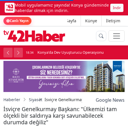
Mobil uygulamamız yayında! Konya gündeminde
İndir
haberdar olmak için indirin.
Ana Sayfa
Künye
İletişim
Canlı Yayın
Konya'da Dev Uyuşturucu Operasyonu
18:34
1
Haberler
Siyaset
İsviçre Genelkurmay Başkanı: "Ülkemizi tam 
Google News
İsviçre Genelkurmay Başkanı: "Ülkemizi tam
ölçekli bir saldırıya karşı savunabilecek
durumda değiliz"