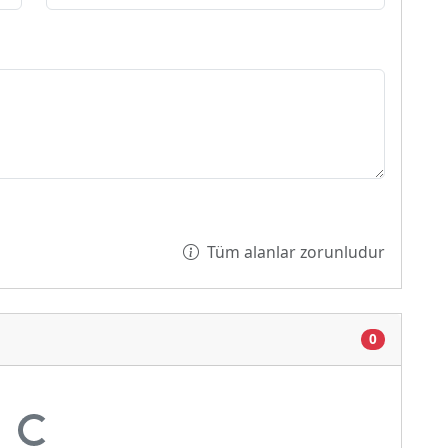
Tüm alanlar zorunludur
0
or...