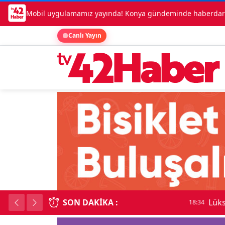
Mobil uygulamamız yayında! Konya gündeminde haberdar o
Canlı Yayın
SON DAKIKA :
Lüks otomobille kar
18:34