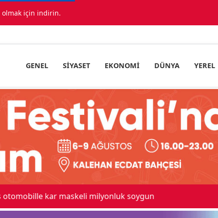
lmak için indirin.
GENEL
SIYASET
EKONOMI
DÜNYA
YEREL
 maskeli milyonluk soygun