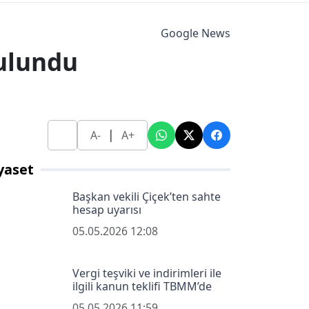
Google News
bulundu
|
A-
A+
yaset
Başkan vekili Çiçek’ten sahte
hesap uyarısı
05.05.2026 12:08
Vergi teşviki ve indirimleri ile
ilgili kanun teklifi TBMM’de
05.05.2026 11:59