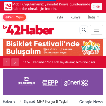
Mobil uygulamamız yayında! Konya gündeminde
İndir
haberdar olmak için indirin.
Ana Sayfa
Künye
İletişim
Canlı Yayın
nluk soygun
Kadınhanı'nda çok sayıda araç birbirine girdi
18:34
Haberler
Siyaset
MHP Konya İl Teşkilatı feshedildi: Yeni atana
Google News