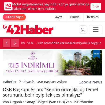
Mobil uygulamamız yayında! Konya gündeminde
İndir
haberdar olmak için indirin.
Ana Sayfa
Künye
İletişim
Canlı Yayın
palı kavga çıktı
Lüks otomobille kar maskeli milyonluk soygun
18:34
Haberler
Siyaset
OSB Başkanı Aslan: "Kentin öncelikli üç tem
Google News
OSB Başkanı Aslan: "Kentin öncelikli üç temel
sorununu belirleyip tek ses olmalıyız"
Van Organize Sanayi Bölgesi (Van OSB) Van OSB Yönetim