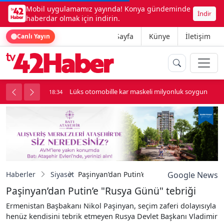
Mobil uygulamamız yayında! Konya gündeminde
İndir
haberdar olmak için indirin.
Ana Sayfa
Künye
İletişim
Canlı Yayın
nluk soygun
Kadınhanı'nda çok sayıda araç birbirine girdi
18:34
Haberler
Siyaset
Paşinyan’dan Putin’e "Rusya Günü" tebriği
Google News
Paşinyan’dan Putin’e "Rusya Günü" tebriği
Ermenistan Başbakanı Nikol Paşinyan, seçim zaferi dolayısıyla
henüz kendisini tebrik etmeyen Rusya Devlet Başkanı Vladimir