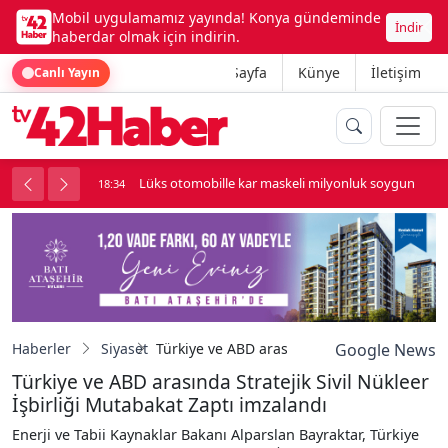
Mobil uygulamamız yayında! Konya gündeminde
İndir
haberdar olmak için indirin.
Ana Sayfa
Künye
İletişim
Canlı Yayın
palı kavga çıktı
Lüks otomobille kar maskeli milyonluk soygun
18:34
Haberler
Siyaset
Türkiye ve ABD arasında Stratejik Sivil Nükl
Google News
Türkiye ve ABD arasında Stratejik Sivil Nükleer
İşbirliği Mutabakat Zaptı imzalandı
Enerji ve Tabii Kaynaklar Bakanı Alparslan Bayraktar, Türkiye