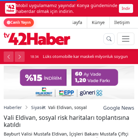
Mobil uygulamamız yayında! Konya gündeminde
İndir
haberdar olmak için indirin.
Ana Sayfa
Künye
İletişim
Canlı Yayın
palı kavga çıktı
Lüks otomobille kar maskeli milyonluk soygun
18:34
Haberler
Siyaset
Vali Eldivan, sosyal risk haritaları toplantısı
Google News
Vali Eldivan, sosyal risk haritaları toplantısına
katıldı
Bayburt Valisi Mustafa Eldivan, İçişleri Bakanı Mustafa Çiftçi