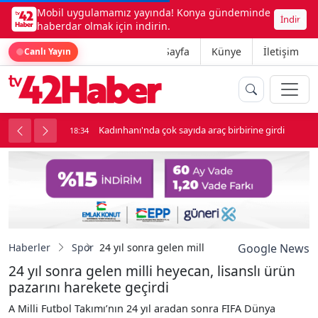
Mobil uygulamamız yayında! Konya gündeminde
İndir
haberdar olmak için indirin.
Ana Sayfa
Künye
İletişim
Canlı Yayın
nluk soygun
Kadınhanı'nda çok sayıda araç birbirine girdi
18:34
Haberler
Spor
24 yıl sonra gelen milli heyecan, lisanslı ürün
Google News
24 yıl sonra gelen milli heyecan, lisanslı ürün
pazarını harekete geçirdi
A Milli Futbol Takımı’nın 24 yıl aradan sonra FIFA Dünya