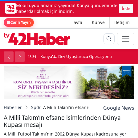
Mobil uygulamamız yayında! Konya gündeminde
İndir
haberdar olmak için indirin.
Ana Sayfa
Künye
İletişim
Canlı Yayın
Konya'da Dev Uyuşturucu Operasyonu
18:34
1
Haberler
Spor
A Milli Takım’ın efsane isimlerinden Dünya Ku
Google News
A Milli Takım’ın efsane isimlerinden Dünya
Kupası mesajı
A Milli Futbol Takımı’nın 2002 Dünya Kupası kadrosuna yer