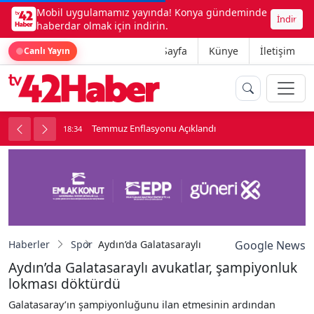
Mobil uygulamamız yayında! Konya gündeminde
İndir
haberdar olmak için indirin.
Ana Sayfa
Künye
İletişim
Canlı Yayın
onu
Temmuz Enflasyonu Açıklandı
18:34
1
Haberler
Spor
Aydın’da Galatasaraylı avukatlar, şampiyonlu
Google News
Aydın’da Galatasaraylı avukatlar, şampiyonluk
lokması döktürdü
Galatasaray’ın şampiyonluğunu ilan etmesinin ardından