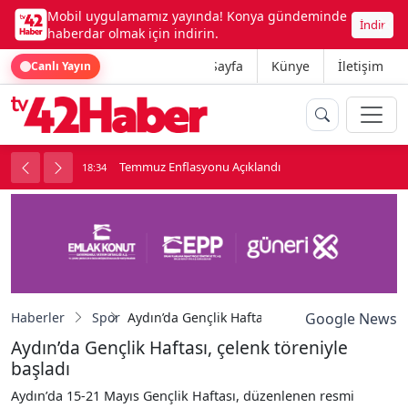
Mobil uygulamamız yayında! Konya gündeminde
İndir
haberdar olmak için indirin.
Ana Sayfa
Künye
İletişim
Canlı Yayın
Aidat kavgasında bıçaklanan apartman yöneticisi ha
18:34
Haberler
Spor
Aydın’da Gençlik Haftası, çelenk töreniyle başl
Google News
Aydın’da Gençlik Haftası, çelenk töreniyle
başladı
Aydın’da 15-21 Mayıs Gençlik Haftası, düzenlenen resmi