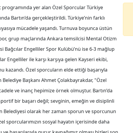
t programında yer alan Özel Sporcular Türkiye
da Bartın’da gerçekleştirildi. Türkiye’nin farklı
 kıyasıya mücadele yaşandı. Turnuva boyunca üstün
or, grup maçlarında Ankara temsilcisi Mental Otizm
i Bağcılar Engelliler Spor Kulübü’nü ise 6-3 mağlup
r Engelliler ile karşı karşıya gelen Kayseri ekibi,
 kazandı. Özel sporcuların elde ettiği başarıyla
n Belediye Başkanı Ahmet Çolakbayrakdar, "Özel
adele ve inanç hepimize örnek olmuştur. Bartın’da
ortif bir başarı değil; sevginin, emeğin ve disiplinli
an Belediyesi olarak her zaman sporun ve sporcunun
el sporcularımızın sosyal hayatın içerisinde daha
ı ve başarılarıyla gurur kaynağımız olması bizleri son