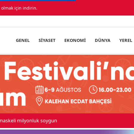
lmak için indirin.
GENEL
SIYASET
EKONOMI
DÜNYA
YEREL
 maskeli milyonluk soygun