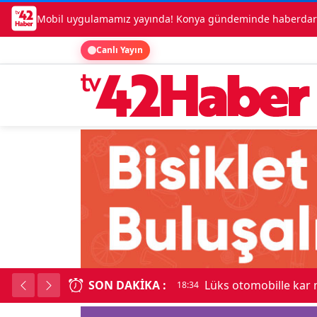
Mobil uygulamamız yayında! Konya gündeminde haberdar o
Canlı Yayın
SON DAKIKA :
Lüks otomobille kar
18:34