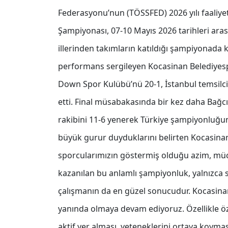
Federasyonu’nun (TÖSSFED) 2026 yılı faaliye
Şampiyonası, 07-10 Mayıs 2026 tarihleri arasın
illerinden takımların katıldığı şampiyonada
performans sergileyen Kocasinan Belediyesp
Down Spor Kulübü’nü 20-1, İstanbul temsilcis
etti. Final müsabakasında bir kez daha Bağcıla
rakibini 11-6 yenerek Türkiye şampiyonluğunu
büyük gurur duyduklarını belirten Kocasina
sporcularımızın göstermiş olduğu azim, müc
kazanılan bu anlamlı şampiyonluk, yalnızca sp
çalışmanın da en güzel sonucudur. Kocasin
yanında olmaya devam ediyoruz. Özellikle öz
aktif yer alması, yeteneklerini ortaya koymas