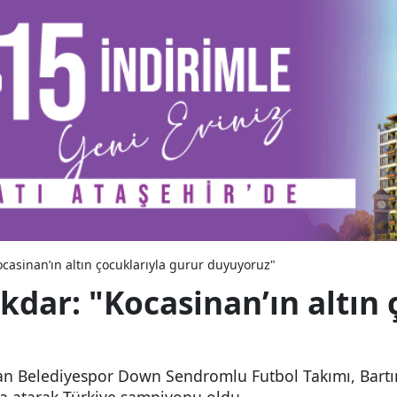
casinan’ın altın çocuklarıyla gurur duyuyoruz"
dar: "Kocasinan’ın altın 
inan Belediyespor Down Sendromlu Futbol Takımı, Bart