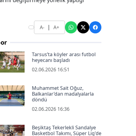
arını değiştirmeye yönelik yaptığı
|
A-
A+
por
Tarsus’ta köyler arası futbol
heyecanı başladı
02.06.2026 16:51
Muhammet Sait Oğuz,
Balkanlar’dan madalyalarla
döndü
02.06.2026 16:36
Beşiktaş Tekerlekli Sandalye
Basketbol Takımı, Süper Lig'de