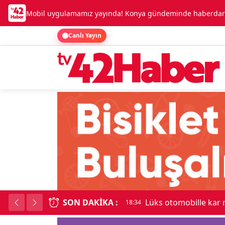
Mobil uygulamamız yayında! Konya gündeminde haberdar o
Canlı Yayın
SON DAKIKA :
Kadınhanı'nda çok say
18:34