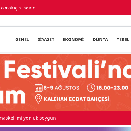
lmak için indirin.
GENEL
SIYASET
EKONOMI
DÜNYA
YEREL
ıda araç birbirine girdi