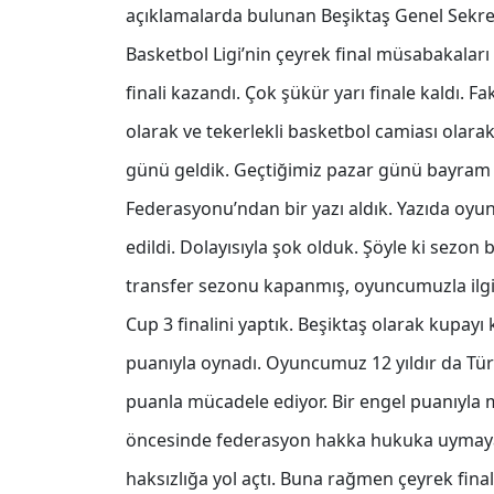
açıklamalarda bulunan Beşiktaş Genel Sekret
Basketbol Ligi’nin çeyrek final müsabakaları y
finali kazandı. Çok şükür yarı finale kaldı.
olarak ve tekerlekli basketbol camiası olarak
günü geldik. Geçtiğimiz pazar günü bayram t
Federasyonu’ndan bir yazı aldık. Yazıda oyun
edildi. Dolayısıyla şok olduk. Şöyle ki sezon
transfer sezonu kapanmış, oyuncumuzla ilgil
Cup 3 finalini yaptık. Beşiktaş olarak kupay
puanıyla oynadı. Oyuncumuz 12 yıldır da Türk
puanla mücadele ediyor. Bir engel puanıyla
öncesinde federasyon hakka hukuka uymayan
haksızlığa yol açtı. Buna rağmen çeyrek final