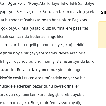
eri Uğur Fora, "Konya’da Türkiye Tekerlekli Sandalye
apılıyor. Beşiktaş da ilk 8’e kalan takım olarak çeyrek
Sı
 Fakat bu spor müsabakasından önce bizim Beşiktaş
 çok büyük infial yaşadık. Biz bu finallere pazartesi
atili sonrasında Bedensel Engelliler
cumuzun bir engelli puanının ikiye çıktığı tebliğ
 başında böyle bir şey yapılmamış, devre arasında
i hiçbir uyarıda bulunulmamış. Biz nisan ayında Euro
ı kazandık. Burada da oyuncumuz yine bir engel
iye’de çeşitli takımlarda mücadele ediyor ve bir
 mücadele ederken pazar günü çeyrek finaller
, oyun oynanırken kural değiştirerek büyük bir
e takımımız çıktı. Bu işin bir federasyon ayağı,