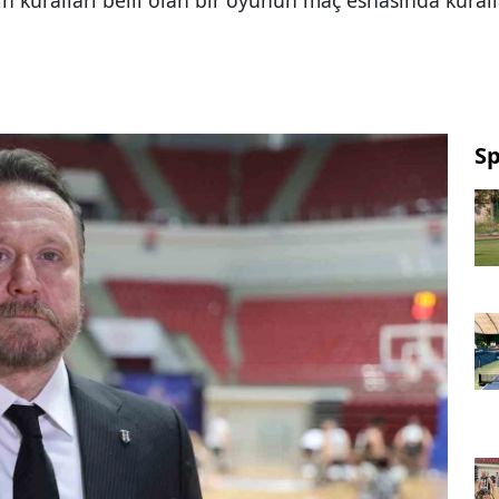
 kuralları belli olan bir oyunun maç esnasında kurall
S