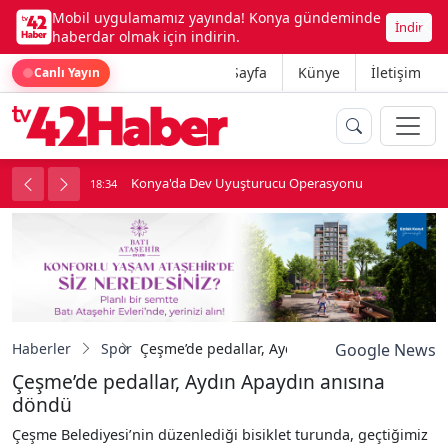
Mobil uygulamamız yayında! Konya gündeminde
İndir
haberdar olmak için indirin.
Ana Sayfa
Künye
İletişim
Canlı Yayın
Konya'da Dev Uyuşturucu Operasyonu
18:34
1
Haberler
Spor
Çeşme’de pedallar, Aydın Apaydın anısına dö
Google News
Çeşme’de pedallar, Aydın Apaydın anısına
döndü
Çeşme Belediyesi’nin düzenlediği bisiklet turunda, geçtiğimiz