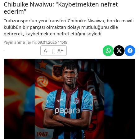
Chibuike Nwaiwu: "Kaybetmekten nefret
ederim"
Trabzonspor’un yeni transferi Chibuike Nwaiwu, bordo-mavili
kulübün bir parçası olmaktan dolayı mutluluğunu dile
getirerek, kaybetmekten nefret ettiğini söyledi
Yayınlanma Tarihi: 09.01.2026 11:48
A-
|
A+