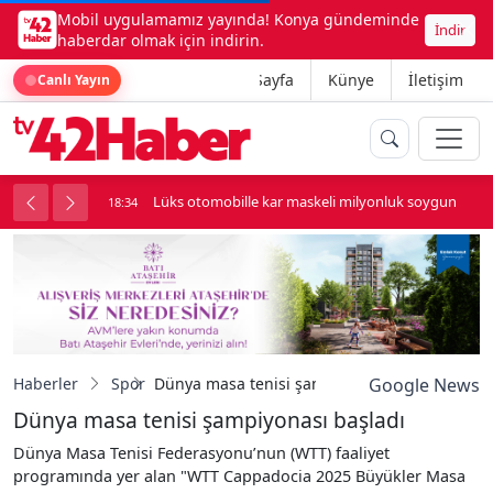
Mobil uygulamamız yayında! Konya gündeminde
İndir
haberdar olmak için indirin.
Ana Sayfa
Künye
İletişim
Canlı Yayın
palı kavga çıktı
Lüks otomobille kar maskeli milyonluk soygun
18:34
Haberler
Spor
Dünya masa tenisi şampiyonası başladı
Google News
Dünya masa tenisi şampiyonası başladı
Dünya Masa Tenisi Federasyonu’nun (WTT) faaliyet
programında yer alan "WTT Cappadocia 2025 Büyükler Masa