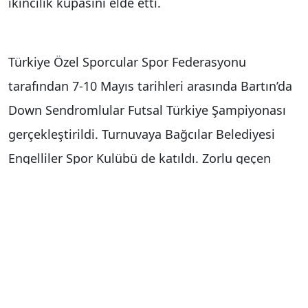
ikincilik kupasını elde etti.
Türkiye Özel Sporcular Spor Federasyonu
tarafından 7-10 Mayıs tarihleri arasında Bartın’da
Down Sendromlular Futsal Türkiye Şampiyonası
gerçekleştirildi. Turnuvaya Bağcılar Belediyesi
Engelliler Spor Kulübü de katıldı. Zorlu geçen
şampiyonada takımlar birinci olmak için ter
döktü.
Büyük başarı elde ettiler