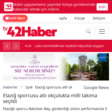
Mobil uygulamamız yayında! Konya gündeminde
İndir
haberdar olmak için indirin.
Ana Sayfa
Künye
İletişim
Canlı Yayın
palı kavga çıktı
Lüks otomobille kar maskeli milyonluk soygun
18:34
Haberler
Spor
Elazığ sporcusu atlı okçulukta milli takıma seç
Google News
Elazığ sporcusu atlı okçulukta milli takıma
seçildi
Elazığlı sporcu Batuhan Bay, gösterdiği üstün performansla 5