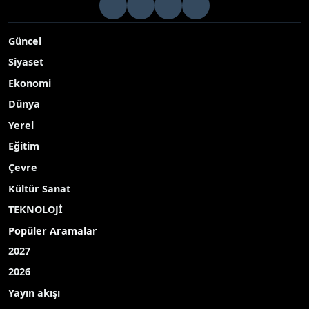
Afyonkarahisar’da Okul Sporları Minikler ve Küçükler Tenis
Grup Müsabakaları 15 farklı ilden sporcuların katılımıyla
büyük bir heyecanla başladı
Yayınlanma Tarihi: 05.05.2026 12:25
A-
|
A+