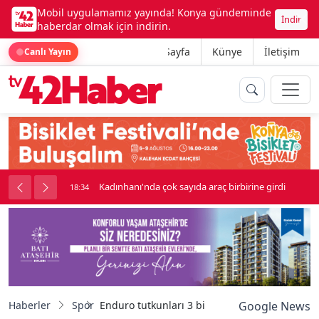
Mobil uygulamamız yayında! Konya gündeminde
İndir
haberdar olmak için indirin.
Ana Sayfa
Künye
İletişim
Canlı Yayın
nluk soygun
Kadınhanı'nda çok sayıda araç birbirine girdi
18:34
Haberler
Spor
Enduro tutkunları 3 bin 200 rakıma tırmanaca
Google News