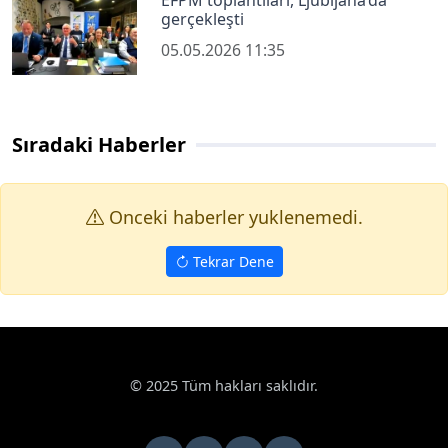
gerçekleşti
05.05.2026 11:35
Sıradaki Haberler
Onceki haberler yuklenemedi.
Tekrar Dene
Haberler
Spor
Küçükler-Minikler Tenis Grup Müsabakaları b
Google News
Küçükler-Minikler Tenis Grup Müsabakaları
başladı