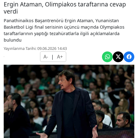
Ergin Ataman, Olimpiakos taraftarına cevap
verdi
Panathinaikos Başantrenörü Ergin Ataman, Yunanistan
Basketbol Ligi final serisinin üçüncü maçında Olympiakos
taraftarlarının yaptığı tezahüratlarla ilgili açıklamalarda
bulundu
Yayınlanma Tarihi: 09.06.2026 14:43
A-
|
A+