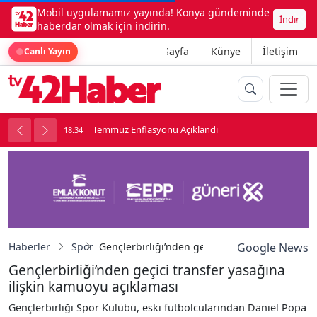
Mobil uygulamamız yayında! Konya gündeminde
İndir
haberdar olmak için indirin.
Ana Sayfa
Künye
İletişim
Canlı Yayın
onu
Temmuz Enflasyonu Açıklandı
18:34
1
Haberler
Spor
Gençlerbirliği’nden geçici transfer yasağına 
Google News
Gençlerbirliği’nden geçici transfer yasağına
ilişkin kamuoyu açıklaması
Gençlerbirliği Spor Kulübü, eski futbolcularından Daniel Popa