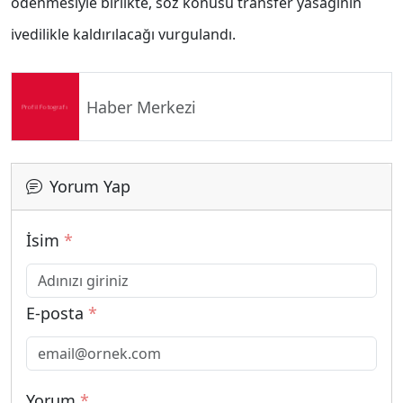
ödenmesiyle birlikte, söz konusu transfer yasağının
ivedilikle kaldırılacağı vurgulandı.
Haber Merkezi
Yorum Yap
İsim
*
E-posta
*
Yorum
*