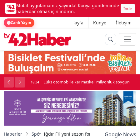
Mobil uygulamamız yayında! Konya gündeminde
İndir
haberdar olmak için indirin.
Ana Sayfa
Künye
İletişim
Canlı Yayın
palı kavga çıktı
Lüks otomobille kar maskeli milyonluk soygun
18:34
Haberler
Spor
Iğdır FK yeni sezon formalarını tanıttı
Google News