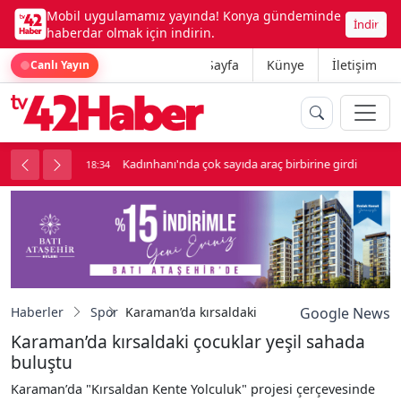
Mobil uygulamamız yayında! Konya gündeminde
İndir
haberdar olmak için indirin.
Ana Sayfa
Künye
İletişim
Canlı Yayın
luk soygun
Kadınhanı'nda çok sayıda araç birbirine girdi
18:34
1
Haberler
Spor
Karaman’da kırsaldaki çocuklar yeşil sahada 
Google News
Karaman’da kırsaldaki çocuklar yeşil sahada
buluştu
Karaman’da "Kırsaldan Kente Yolculuk" projesi çerçevesinde