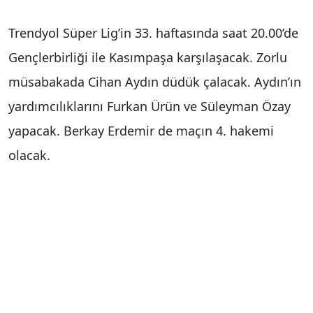
Trendyol Süper Lig’in 33. haftasında saat 20.00’de
Gençlerbirliği ile Kasımpaşa karşılaşacak. Zorlu
müsabakada Cihan Aydın düdük çalacak. Aydın’ın
yardımcılıklarını Furkan Ürün ve Süleyman Özay
yapacak. Berkay Erdemir de maçın 4. hakemi
olacak.
Gençlerbirliği - Kasımpaşa maçının VAR
koltuğunda Eren Özyemişçioğlu görev yapacak.
Özyemişçioğlu’na AVAR’da Hüseyin Aylak eşlik
edecek.