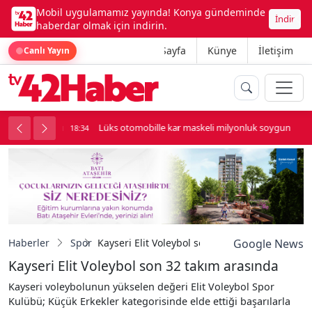
Mobil uygulamamız yayında! Konya gündeminde
İndir
haberdar olmak için indirin.
Ana Sayfa
Künye
İletişim
Canlı Yayın
palı kavga çıktı
Lüks otomobille kar maskeli milyonluk soygun
18:34
Haberler
Spor
Kayseri Elit Voleybol son 32 takım arasında
Google News
Kayseri Elit Voleybol son 32 takım arasında
Kayseri voleybolunun yükselen değeri Elit Voleybol Spor
Kulübü; Küçük Erkekler kategorisinde elde ettiği başarılarla