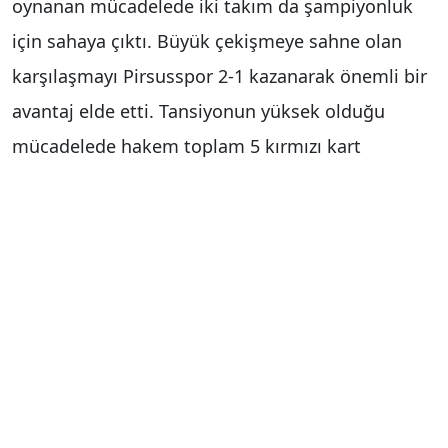
oynanan mücadelede iki takım da şampiyonluk
için sahaya çıktı. Büyük çekişmeye sahne olan
karşılaşmayı Pirsusspor 2-1 kazanarak önemli bir
avantaj elde etti. Tansiyonun yüksek olduğu
mücadelede hakem toplam 5 kırmızı kart
gösterdi. Karşılaşmanın bitiş düdüğünün
ardından ise gerginlik saha dışına taştı.
İddiaya göre, Pirsusspor’un 24 numaralı
futbolcusu soyunma odasına giderken tribünlere
ve bazı futbolculara yönelik el kol hareketleri
yapıp küfür edince ortalık bir anda karıştı.
Yaşanan gerginlik üzerine güvenlik güçleri hızla