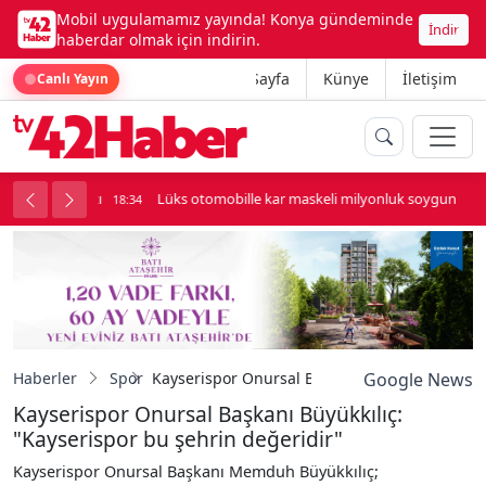
Mobil uygulamamız yayında! Konya gündeminde
İndir
haberdar olmak için indirin.
Ana Sayfa
Künye
İletişim
Canlı Yayın
palı kavga çıktı
Lüks otomobille kar maskeli milyonluk soygun
18:34
Haberler
Spor
Kayserispor Onursal Başkanı Büyükkılıç: "Kay
Google News
Kayserispor Onursal Başkanı Büyükkılıç:
"Kayserispor bu şehrin değeridir"
Kayserispor Onursal Başkanı Memduh Büyükkılıç;