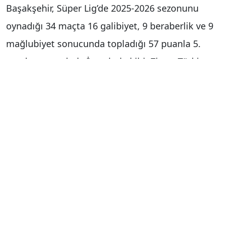
Başakşehir, Süper Lig’de 2025-2026 sezonunu
oynadığı 34 maçta 16 galibiyet, 9 beraberlik ve 9
mağlubiyet sonucunda topladığı 57 puanla 5.
sırada tamamladı. İstanbul ekibi, Ziraat Türkiye
Kupası finalinde Trabzonspor’un, Konyaspor’u
mağlup etmesi halinde Avrupa kupalarında eleme
oynama hakkı elde edecek. Ligi 3. sırada
tamamlayan Trabzonspor kupayı kazanırsa
Beşiktaş Avrupa Ligi’nde, Başakşehir de
Konferans Ligi’nde eleme oynayacak.
Konyaspor’un zafere ulaşması halinde ise siyah-