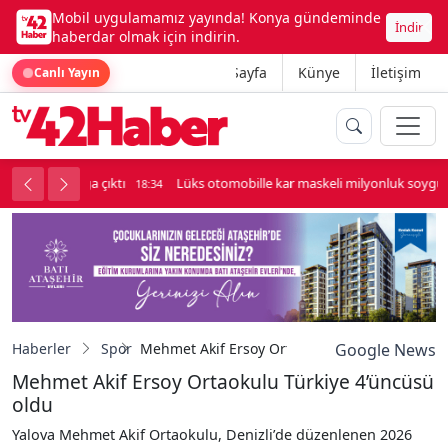
Mobil uygulamamız yayında! Konya gündeminde
İndir
haberdar olmak için indirin.
Ana Sayfa
Künye
İletişim
Canlı Yayın
palı kavga çıktı
Lüks otomobille kar maskeli milyonluk soygun
18:34
Haberler
Spor
Mehmet Akif Ersoy Ortaokulu Türkiye 4’üncüs
Google News
Mehmet Akif Ersoy Ortaokulu Türkiye 4’üncüsü
oldu
Yalova Mehmet Akif Ortaokulu, Denizli’de düzenlenen 2026