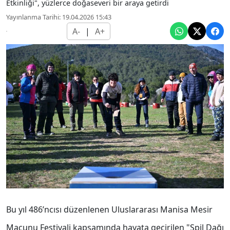
Etkinliği", yüzlerce doğaseveri bir araya getirdi
Yayınlanma Tarihi: 19.04.2026 15:43
A-
|
A+
Bu yıl 486’ncısı düzenlenen Uluslararası Manisa Mesir
Macunu Festivali kapsamında hayata geçirilen "Spil Dağı