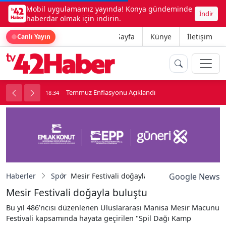
Mobil uygulamamız yayında! Konya gündeminde
İndir
haberdar olmak için indirin.
Ana Sayfa
Künye
İletişim
Canlı Yayın
onu
Temmuz Enflasyonu Açıklandı
18:34
1
Haberler
Spor
Mesir Festivali doğayla buluştu
Google News
Mesir Festivali doğayla buluştu
Bu yıl 486’ncısı düzenlenen Uluslararası Manisa Mesir Macunu
Festivali kapsamında hayata geçirilen "Spil Dağı Kamp