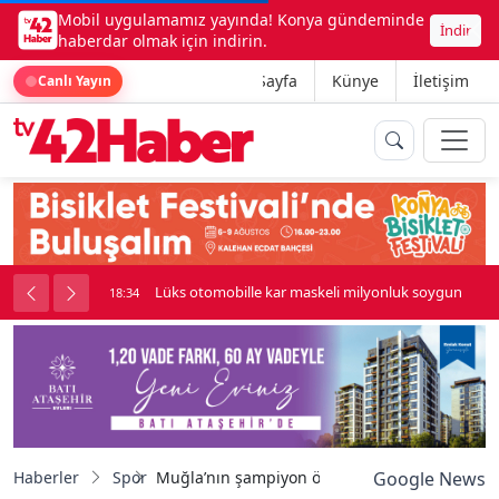
Mobil uygulamamız yayında! Konya gündeminde
İndir
haberdar olmak için indirin.
Ana Sayfa
Künye
İletişim
Canlı Yayın
palı kavga çıktı
Lüks otomobille kar maskeli milyonluk soygun
18:34
Haberler
Spor
Muğla’nın şampiyon öğrencileri İl Milli Eğitim
Google News