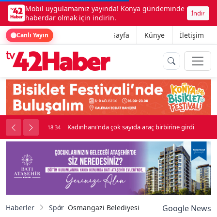
Mobil uygulamamız yayında! Konya gündeminde
İndir
haberdar olmak için indirin.
Ana Sayfa
Künye
İletişim
Canlı Yayın
nluk soygun
Kadınhanı'nda çok sayıda araç birbirine girdi
18:34
Haberler
Spor
Osmangazi Belediyesi Türkiye’nin Balkanlarla 
Google News