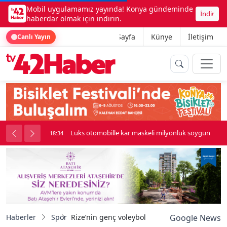
Mobil uygulamamız yayında! Konya gündeminde
İndir
haberdar olmak için indirin.
Ana Sayfa
Künye
İletişim
Canlı Yayın
palı kavga çıktı
Lüks otomobille kar maskeli milyonluk soygun
18:34
Haberler
Spor
Rize’nin genç voleybolcuları, gözünü Anadolu Y
Google News