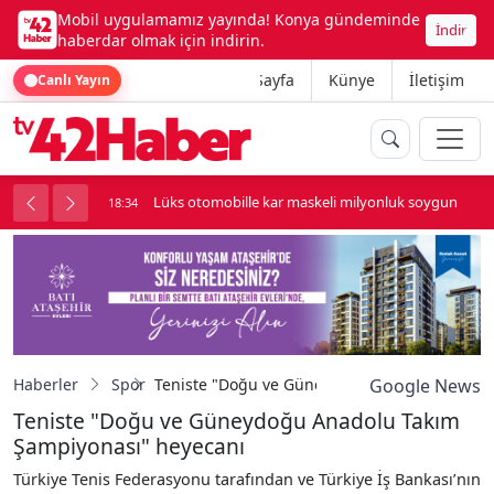
Mobil uygulamamız yayında! Konya gündeminde
İndir
haberdar olmak için indirin.
Ana Sayfa
Künye
İletişim
Canlı Yayın
palı kavga çıktı
Lüks otomobille kar maskeli milyonluk soygun
18:34
Haberler
Spor
Teniste "Doğu ve Güneydoğu Anadolu Takım 
Google News
Teniste "Doğu ve Güneydoğu Anadolu Takım
Şampiyonası" heyecanı
Türkiye Tenis Federasyonu tarafından ve Türkiye İş Bankası’nın