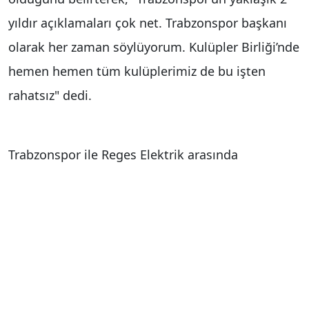
yıldır açıklamaları çok net. Trabzonspor başkanı
olarak her zaman söylüyorum. Kulüpler Birliği’nde
hemen hemen tüm kulüplerimiz de bu işten
rahatsız" dedi.
Trabzonspor ile Reges Elektrik arasında
imzalanan futbol forma kol altı sponsorluğunun
basın toplantısı, İstanbul’da bir otelde
gerçekleştirildi. Toplantıya Trabzonspor Başkanı
Ertuğrul Doğan ve yönetim kurulu üyeleri ile
Reges Elektrik Yönetim Kurulu Üyesi Enver
Altuncu katıldı.