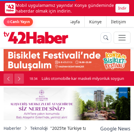
Mobil uygulamamız yayında! Konya gündeminde
İndir
haberdar olmak için indirin.
Ana Sayfa
Künye
İletişim
Canlı Yayın
palı kavga çıktı
Lüks otomobille kar maskeli milyonluk soygun
18:34
Haberler
Teknoloji
"2025’te Türkiye tablet pazarı 2.5 milyonu
Google News