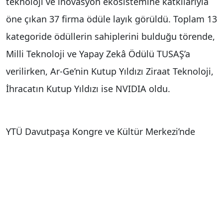
teknoloji ve inovasyon ekosistemine katkılarıyla
öne çıkan 37 firma ödüle layık görüldü. Toplam 13
kategoride ödüllerin sahiplerini bulduğu törende,
Milli Teknoloji ve Yapay Zekâ Ödülü TUSAŞ’a
verilirken, Ar-Ge’nin Kutup Yıldızı Ziraat Teknoloji,
İhracatın Kutup Yıldızı ise NVIDIA oldu.
YTÜ Davutpaşa Kongre ve Kültür Merkezi’nde
düzenlenen ödül töreni kapsamında YTÜ Yıldız
Teknopark bünyesinde faaliyet gösteren firmalar,
STARBOARD performans yönetim sistemi
üzerinden gerçekleştirilen kapsamlı analizlerle
değerlendirilerek ödüllendirildi. Yıldız