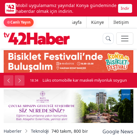
Mobil uygulamamız yayında! Konya gündeminde
İndir
haberdar olmak için indirin.
Ana Sayfa
Künye
İletişim
Canlı Yayın
palı kavga çıktı
Lüks otomobille kar maskeli milyonluk soygun
18:34
Haberler
Teknoloji
740 takım, 800 bin TL ödül: Teknoloji şöle
Google News