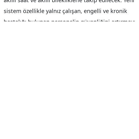
akıllı saat ve akıllı bilekliklerle takip edilecek. Yeni
sistem özellikle yalnız çalışan, engelli ve kronik
hastalığı bulunan personelin güvenliğini artırmayı
amaçlıyor. Akıllı saat ve bileklikler sayesinde
çalışanların kalp atış hızı, EKG verileri, kandaki
oksijen seviyesi, düşme algılama, hareketsizlik
tespiti ve acil durum çağrısı gibi hayati sağlık
verileri anlık olarak izlenebilecek. Muhtemel risk
durumlarında sistem otomatik uyarı vererek hızlı
müdahale imkanı sağlayacak. Uygulama; depolar,
sıvı tankları ve kuyular gibi kapalı alanların yanı
sıra su depoları gibi yüksek alanlarda, gaz,
sıcaklık ve basınç riski bulunan tesislerde ve