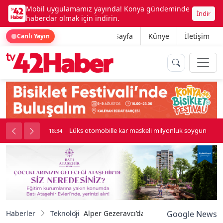
Mobil uygulamamız yayında! Konya gündeminde
İndir
haberdar olmak için indirin.
Ana Sayfa
Künye
İletişim
Canlı Yayın
palı kavga çıktı
Lüks otomobille kar maskeli milyonluk soygun
18:34
Haberler
Teknoloji
Alper Gezeravcı’dan BTÜ öğrencilerinin 
Google News