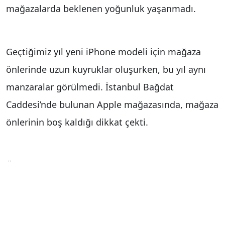
mağazalarda beklenen yoğunluk yaşanmadı.
Geçtiğimiz yıl yeni iPhone modeli için mağaza
önlerinde uzun kuyruklar oluşurken, bu yıl aynı
manzaralar görülmedi. İstanbul Bağdat
Caddesi’nde bulunan Apple mağazasında, mağaza
önlerinin boş kaldığı dikkat çekti.
Öte yandan, Hindistan’da iPhone 17 için mağaza
önlerinde uzun kuyruklar oluşurken, izdiham
nedeniyle kavga çıktığı, polis ve güvenlik
görevlilerinin olaya müdahale ettiği görüldü.