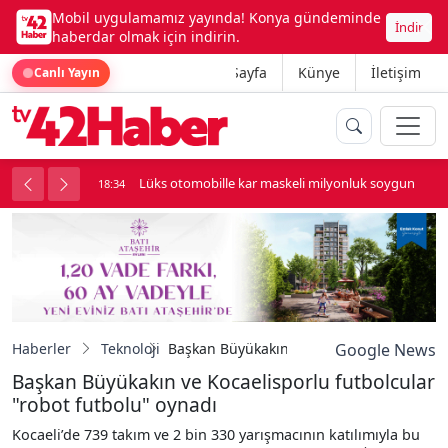
Mobil uygulamamız yayında! Konya gündeminde
İndir
haberdar olmak için indirin.
Ana Sayfa
Künye
İletişim
Canlı Yayın
palı kavga çıktı
Lüks otomobille kar maskeli milyonluk soygun
18:34
Haberler
Teknoloji
Başkan Büyükakın ve Kocaelisporlu futbol
Google News
Başkan Büyükakın ve Kocaelisporlu futbolcular
"robot futbolu" oynadı
Kocaeli’de 739 takım ve 2 bin 330 yarışmacının katılımıyla bu