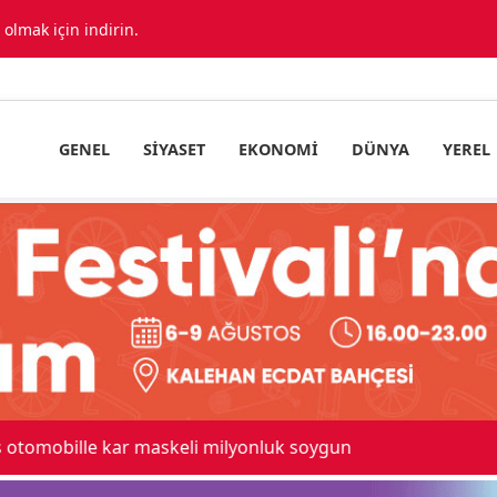
lmak için indirin.
GENEL
SIYASET
EKONOMI
DÜNYA
YEREL
 maskeli milyonluk soygun