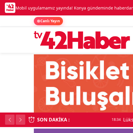
Mobil uygulamamız yayında! Konya gündeminde haberdar o
Canlı Yayın
SON DAKIKA :
Lüks otomobille kar
18:34