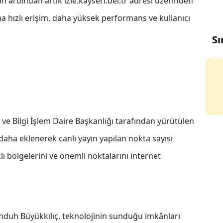
n ardından artık izle.kayseri.bel.tr adresi üzerinden
ha hızlı erişim, daha yüksek performans ve kullanıcı
Sı
k ve Bilgi İşlem Daire Başkanlığı tarafından yürütülen
ha eklenerek canlı yayın yapılan nokta sayısı
klı bölgelerini ve önemli noktalarını internet
mduh Büyükkılıç, teknolojinin sunduğu imkânları