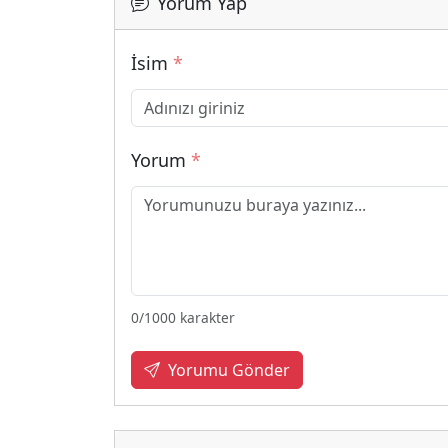
Yorum Yap
İsim
*
Yorum
*
0
/1000 karakter
Yorumu Gönder