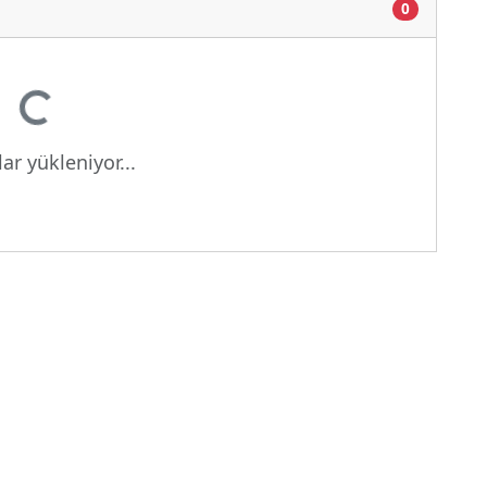
0
iyor...
ar yükleniyor...