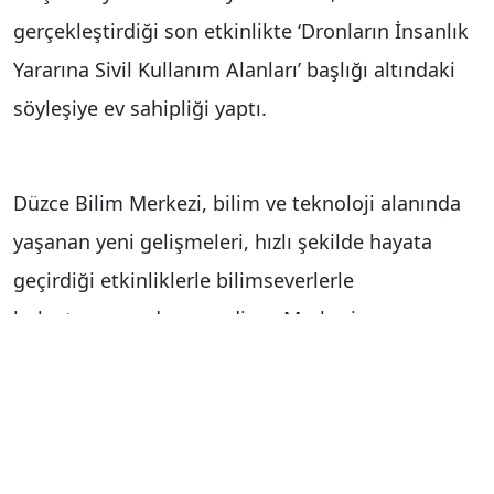
gerçekleştirdiği son etkinlikte ‘Dronların İnsanlık
Yararına Sivil Kullanım Alanları’ başlığı altındaki
söyleşiye ev sahipliği yaptı.
Düzce Bilim Merkezi, bilim ve teknoloji alanında
yaşanan yeni gelişmeleri, hızlı şekilde hayata
geçirdiği etkinliklerle bilimseverlerle
buluşturmaya devam ediyor. Merkezin son
misafirleri, Düzce Borsa İstanbul Mesleki ve
Teknik Anadolu Lisesi öğrencileri oldu.
Kuruluşundan bugüne birçok bilimsel etkinliğe ev