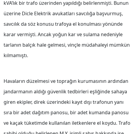
kVA’lık bir trafo üzerinden yapıldığı belirlenmişti. Bunun
üzerine Dicle Elektrik avukatları savcılığa başvurmuş,
savcılık da söz konusu trafoya el konulması yönünde
karar vermişti. Ancak yoğun kar ve sulama nedeniyle
tarlanın balçık hale gelmesi, vinçle müdahaleyi mümkün
kılmamıştı.
Havaların düzelmesi ve toprağın kurumasının ardından
jandarmanın aldığı güvenlik tedbirleri eşliğinde sahaya
giren ekipler, direk üzerindeki kayıt dışı trafonun yanı
sıra bir adet dağıtım panosu, bir adet kumanda panosu
ve kaçak tüketimde kullanılan iletkenlere el koydu. Trafo
sahibi olduğu belirlenen M.Y. isimli şahıs hakkında ise