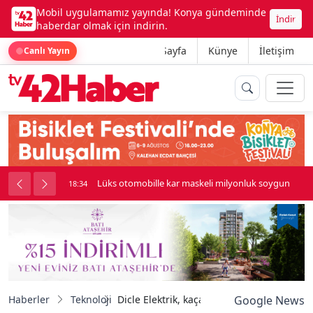
Mobil uygulamamız yayında! Konya gündeminde
İndir
haberdar olmak için indirin.
Ana Sayfa
Künye
İletişim
Canlı Yayın
palı kavga çıktı
Lüks otomobille kar maskeli milyonluk soygun
18:34
Haberler
Teknoloji
Dicle Elektrik, kaçak trafoya el koydu
Google News