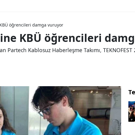
 KBÜ öğrencileri damga vuruyor
rine KBÜ öğrencileri dam
şan Partech Kablosuz Haberleşme Takımı, TEKNOFEST 2
Te