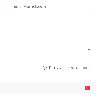
Tüm alanlar zorunludur
0
iyor...