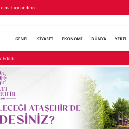
lmak için indirin.
GENEL
SIYASET
EKONOMI
DÜNYA
YEREL
urucu Operasyonu