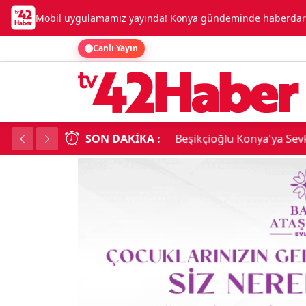
Mobil uygulamamız yayında! Konya gündeminde haberdar o
Canlı Yayın
SON DAKIKA :
Konya'da Dev Uyuşt
18:34