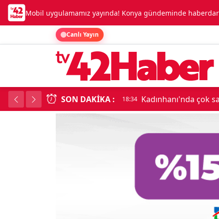
Mobil uygulamamız yayında! Konya gündeminde haberdar o
Canlı Yayın
SON DAKIKA :
Kadınhanı'nda çok say
18:34