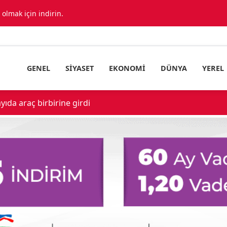
lmak için indirin.
GENEL
SIYASET
EKONOMI
DÜNYA
YEREL
ıda araç birbirine girdi