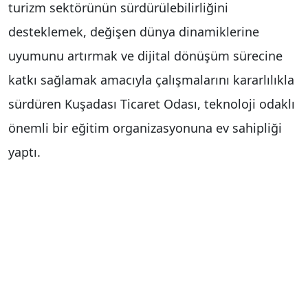
turizm sektörünün sürdürülebilirliğini
desteklemek, değişen dünya dinamiklerine
uyumunu artırmak ve dijital dönüşüm sürecine
katkı sağlamak amacıyla çalışmalarını kararlılıkla
sürdüren Kuşadası Ticaret Odası, teknoloji odaklı
önemli bir eğitim organizasyonuna ev sahipliği
yaptı.
Kuşadası Ticaret Odası (KUTO) ile Güney Ege
Kalkınma Ajansı (GEKA) iş birliğinde düzenlenen
"2026 Turizminde Yapay Zeka" konulu eğitim
programı, sektör temsilcilerini KUTO’da