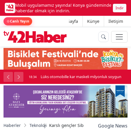
Mobil uygulamamız yayında! Konya gündeminde
İndir
haberdar olmak için indirin.
Ana Sayfa
Künye
İletişim
Canlı Yayın
palı kavga çıktı
Lüks otomobille kar maskeli milyonluk soygun
18:34
Haberler
Teknoloji
Karslı gençler Siber Vatan 2026 yarı final
Google News