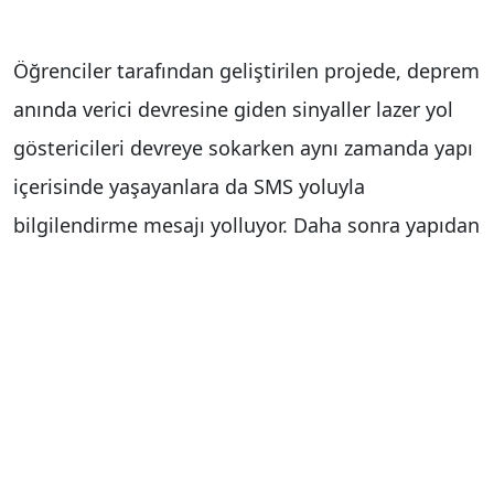
Öğrenciler tarafından geliştirilen projede, deprem
anında verici devresine giden sinyaller lazer yol
göstericileri devreye sokarken aynı zamanda yapı
içerisinde yaşayanlara da SMS yoluyla
bilgilendirme mesajı yolluyor. Daha sonra yapıdan
çıkmak isteyen insanlar sırasıyla yanarak acil çıkış
noktasını gösteren ledleri takip ederek çıkışa
daha güvenli ve hızlı ulaşıyor. Aynı zamanda
projede bulunan nem sensörleri ile yangın da
algılanarak aynı yöntemle insanların daha güvenli
çıkması hedefleniyor.