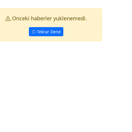
Onceki haberler yuklenemedi.
Tekrar Dene