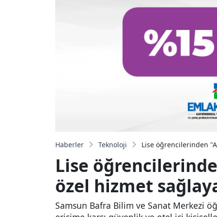
Haberler
Teknoloji
Lise öğrencilerinden "Ak
Lise öğrencilerinden
özel hizmet sağlay
Samsun Bafra Bilim ve Sanat Merkezi öğren