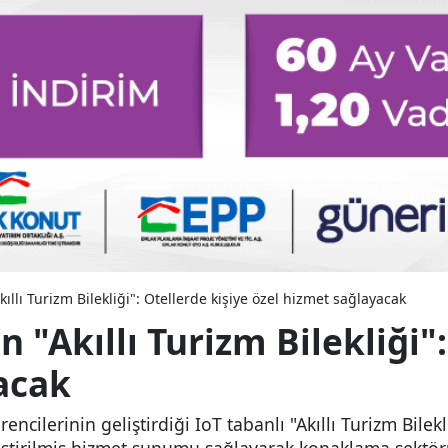
ıllı Turizm Bilekliği": Otellerde kişiye özel hizmet sağlayacak
 "Akıllı Turizm Bilekliği"
acak
cilerinin geliştirdiği IoT tabanlı "Akıllı Turizm Bilekli