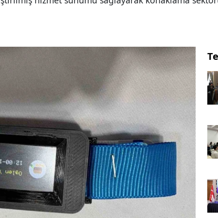
elleştirilmiş hizmet sunumu sağlayarak konaklama sektö
Te