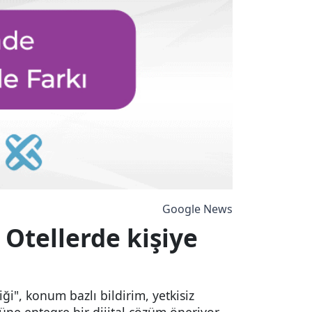
Google News
: Otellerde kişiye
ği", konum bazlı bildirim, yetkisiz