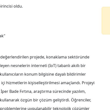
rincisi oldu.
cak"
de değerlendirilen projede, konaklama sektöründe
eyen nesnelerin interneti (IoT) tabanlı akıllı bir
kullanıcıların konum bilgisine dayalı bildirimler
 içi hizmetlerin kişiselleştirilmesi amaçlandı. Projeyi
per Bade Fırtına, araştırma sürecinde yazılım,
a kullanarak özgün bir çözüm geliştirdi. Öğrenciler,
 problemlerine uygulanabilir teknolojik çözümler