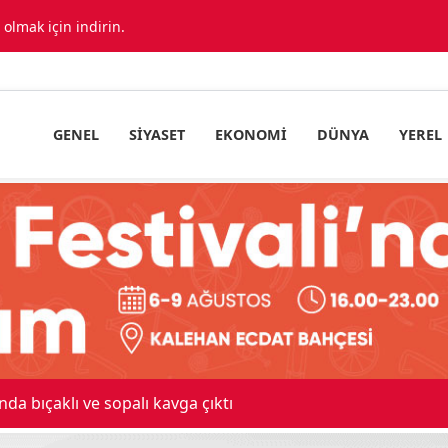
lmak için indirin.
GENEL
SIYASET
EKONOMI
DÜNYA
YEREL
nda bıçaklı ve sopalı kavga çıktı