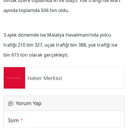
olmak üzere toplamda 475’e ulaştı. Yük trafiği ise Mart
ayında toplamda 506 ton oldu.
3 aylık dönemde ise Malatya Havalimanı’nda yolcu
trafiği 210 bin 327, uçak trafiği bin 388, yük trafiği ise
bin 615 ton olarak gerçekleşti.
Haber Merkezi
Yorum Yap
İsim
*