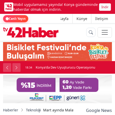
Mobil uygulamamız yayında! Konya gündeminde
İndir
haberdar olmak için indirin.
Ana Sayfa
Künye
İletişim
Canlı Yayın
Konya’da işçiler arasında bıçaklı ve sopalı kavga çıktı
18:34
Haberler
Teknoloji
Mart ayında Malatya Havalimanı’nda 69 bi
Google News