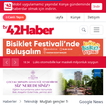
Mobil uygulamamız yayında! Konya gündeminde
İndir
haberdar olmak için indirin.
Ana Sayfa
Künye
İletişim
Canlı Yayın
palı kavga çıktı
Lüks otomobille kar maskeli milyonluk soygun
18:34
Haberler
Teknoloji
Muğlalı gençler Teknofest 2025 finallerin
Google News