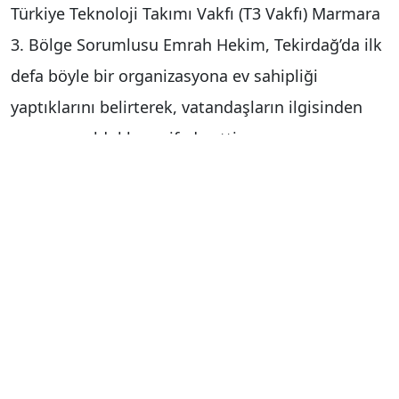
Türkiye Teknoloji Takımı Vakfı (T3 Vakfı) Marmara
3. Bölge Sorumlusu Emrah Hekim, Tekirdağ’da ilk
defa böyle bir organizasyona ev sahipliği
yaptıklarını belirterek, vatandaşların ilgisinden
memnun olduklarını ifade etti.
Hekim, yarışmaların hafta sonu daha da heyecanlı
geçeceğini ve vakfın genel merkezinden
ziyaretçilerin geleceğini dile getirerek herkesi bu
heyecana ortak olmaya davet etti.
T3 Vakfı Tekirdağ DENEYAP Teknoloji Atölyeleri