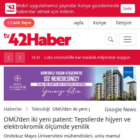
Mobil uygulamamız yayında! Konya gündeminde
İndir
haberdar olmak için indirin.
Ana Sayfa
Künye
İletişim
Canlı Yayın
palı kavga çıktı
Lüks otomobille kar maskeli milyonluk soygun
18:34
Haberler
Teknoloji
OMÜ’den iki yeni patent: Tepsilerde hijye
Google News
OMÜ’den iki yeni patent: Tepsilerde hijyen ve
elektrokromik ölçümde yenilik
Ondokuz Mayıs Üniversitesi mühendisleri, unlu mamul